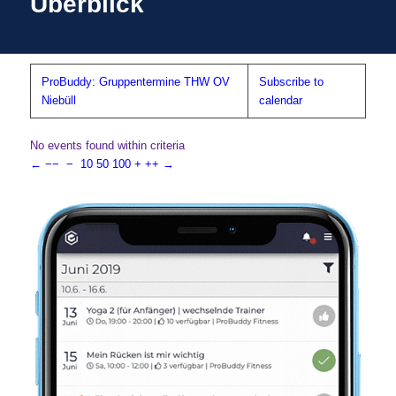
Überblick
ProBuddy: Gruppentermine THW OV
Subscribe to
Niebüll
calendar
No events found within criteria
←
−−
−
10
50
100
+
++
→