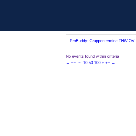
ProBuddy: Gruppentermine THW OV N
No events found within criteria
←
−−
−
10
50
100
+
++
→