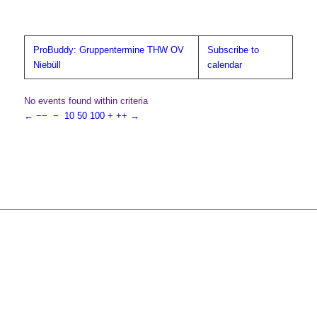
ProBuddy: Gruppentermine THW OV
Subscribe to
Niebüll
calendar
No events found within criteria
←
−−
−
10
50
100
+
++
→