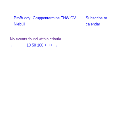
ProBuddy: Gruppentermine THW OV
Subscribe to
Niebüll
calendar
No events found within criteria
←
−−
−
10
50
100
+
++
→