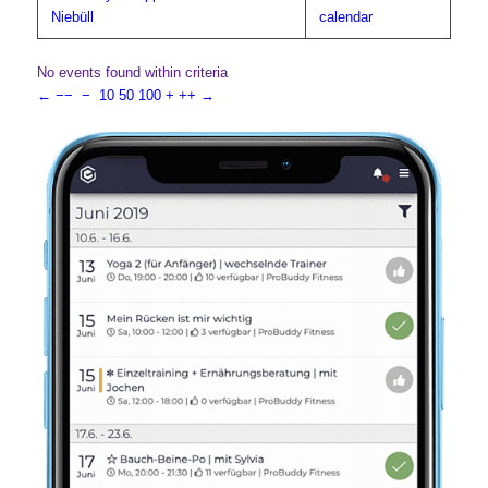
Niebüll
calendar
No events found within criteria
←
−−
−
10
50
100
+
++
→