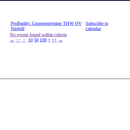
ProBuddy: Gruppentermine THW OV
Subscribe to
Niebüll
calendar
No events found within criteria
←
−−
−
10
50
100
+
++
→