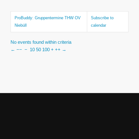
ProBuddy: Gruppentermine THW OV
Subscribe to
Niebüll
calendar
No events found within criteria
←
−−
−
10
50
100
+
++
→