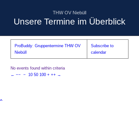
THW OV Niebüll
Unsere Termine im Überblick
ProBuddy: Gruppentermine THW OV
Subscribe to
Niebüll
calendar
No events found within criteria
←
−−
−
10
50
100
+
++
→