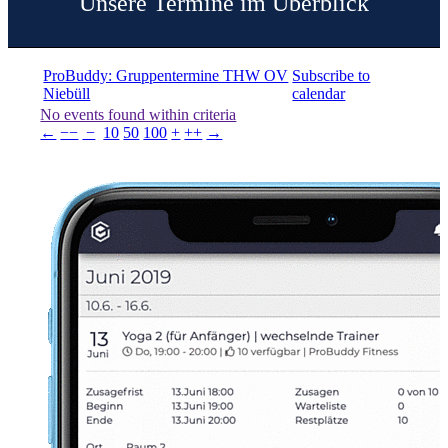
Unsere Termine im Überblick
ProBuddy: Gruppentermine THW OV
Subscribe to
Niebüll
calendar
No events found within criteria
←
−−
−
10
50
100
+
++
→