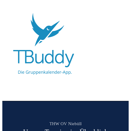
THW OV Niebüll