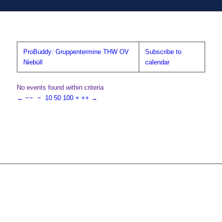
ProBuddy: Gruppentermine THW OV
Subscribe to
Niebüll
calendar
No events found within criteria
←
−−
−
10
50
100
+
++
→