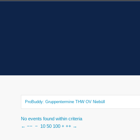
ProBuddy: Gruppentermine THW OV Niebüll
No events found within criteria
←
−−
−
10
50
100
+
++
→