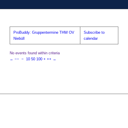
ProBuddy: Gruppentermine THW OV
Subscribe to
Niebüll
calendar
No events found within criteria
←
−−
−
10
50
100
+
++
→