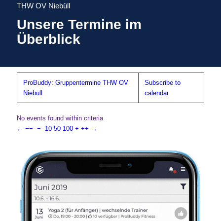
THW OV Niebüll
Unsere Termine im
Überblick
ProBuddy: Gruppentermine THW OV
Subscribe to
Niebüll
calendar
No events found within criteria
←
−−
−
10
50
100
+
++
→