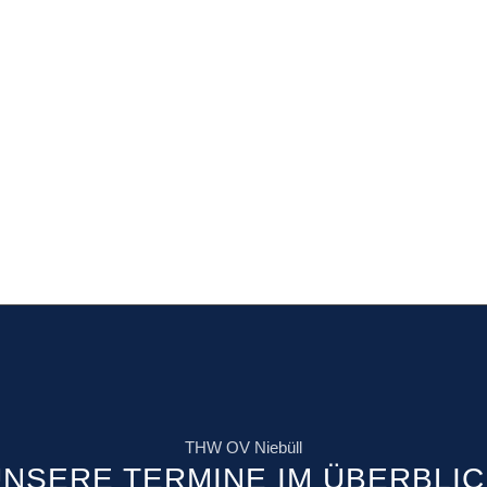
THW OV Niebüll
NSERE TERMINE IM ÜBERBLI