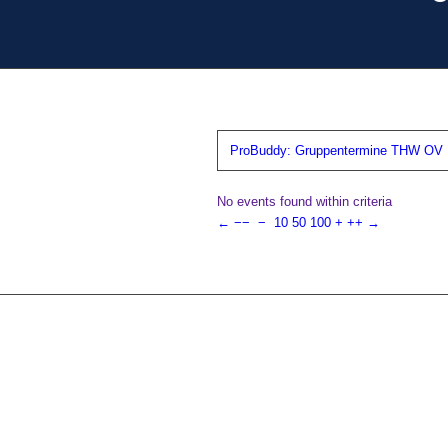
ProBuddy: Gruppentermine THW OV N
No events found within criteria
←
−−
−
10
50
100
+
++
→