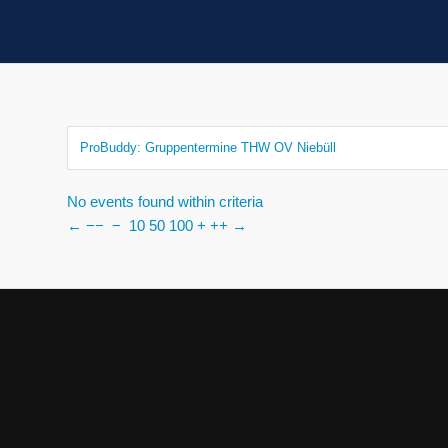
ProBuddy: Gruppentermine THW OV Niebüll
No events found within criteria
←
−−
−
10
50
100
+
++
→