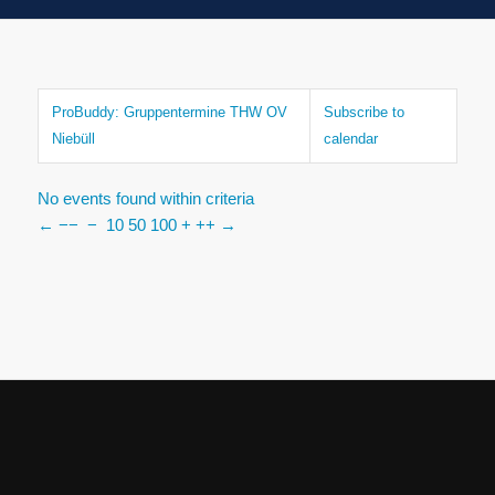
ProBuddy: Gruppentermine THW OV
Subscribe to
Niebüll
calendar
No events found within criteria
←
−−
−
10
50
100
+
++
→