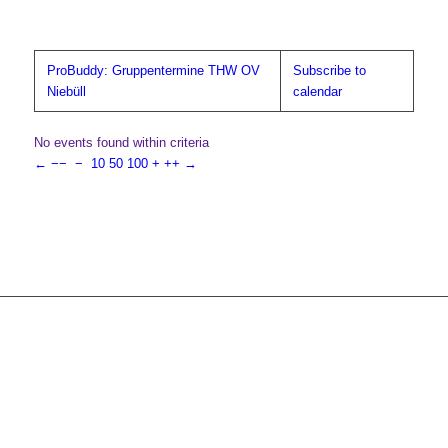
ProBuddy: Gruppentermine THW OV
Subscribe to
Niebüll
calendar
No events found within criteria
←
−−
−
10
50
100
+
++
→