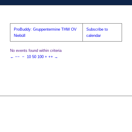
ProBuddy: Gruppentermine THW OV
Subscribe to
Niebüll
calendar
No events found within criteria
←
−−
−
10
50
100
+
++
→