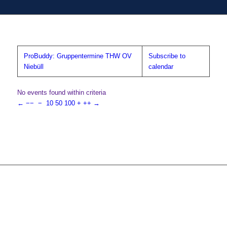
ProBuddy: Gruppentermine THW OV
Subscribe to
Niebüll
calendar
No events found within criteria
←
−−
−
10
50
100
+
++
→