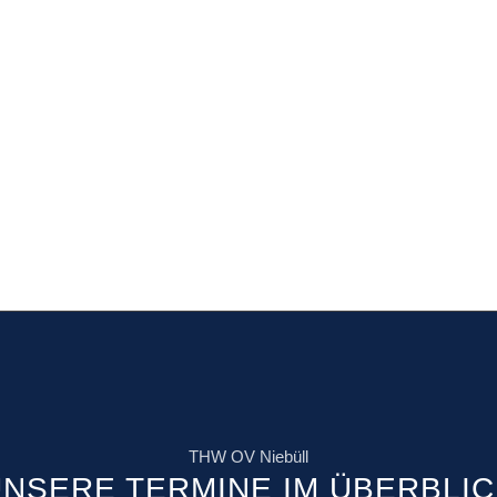
THW OV Niebüll
NSERE TERMINE IM ÜBERBLI