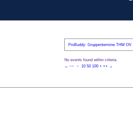
ProBuddy: Gruppentermine THW OV N
No events found within criteria
←
−−
−
10
50
100
+
++
→