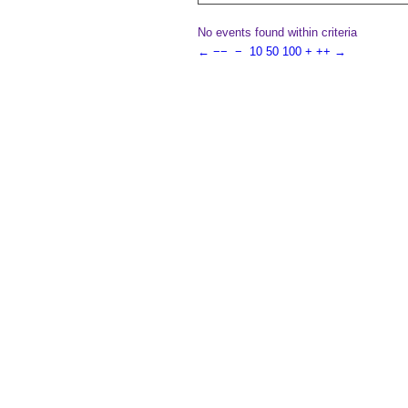
No events found within criteria
←
−−
−
10
50
100
+
++
→