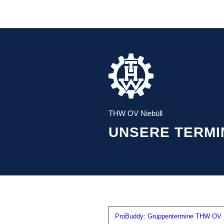
THW OV Niebüll
UNSERE TERMI
ProBuddy: Gruppentermine THW OV N