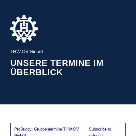
THW OV Niebüll
UNSERE TERMINE IM
ÜBERBLICK
ProBuddy: Gruppentermine THW OV
Subscribe to
Niebüll
calendar