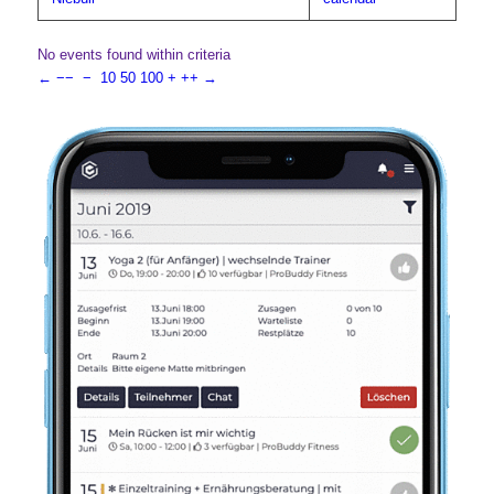
No events found within criteria
←
−−
−
10
50
100
+
++
→