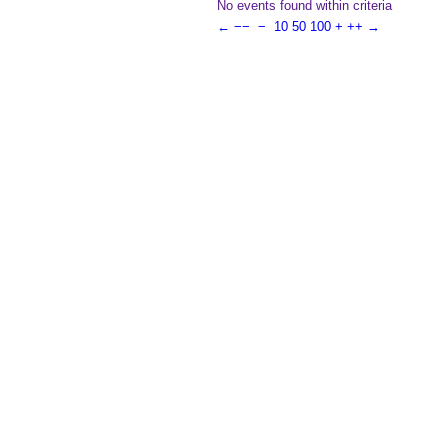
No events found within criteria
←
−−
−
10
50
100
+
++
→