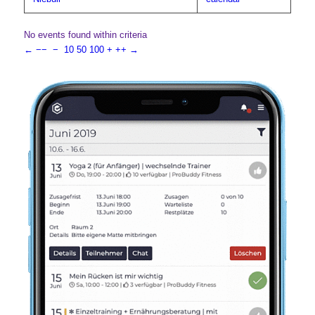
No events found within criteria
←
−−
−
10
50
100
+
++
→