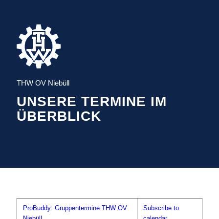
THW OV Niebüll
UNSERE TERMINE IM
ÜBERBLICK
ProBuddy: Gruppentermine THW OV
Subscribe to
Niebüll
calendar