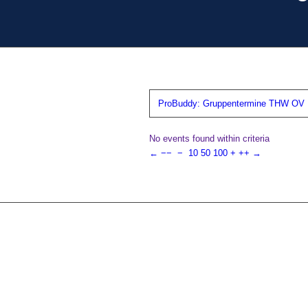
ProBuddy: Gruppentermine THW OV N
No events found within criteria
←
−−
−
10
50
100
+
++
→