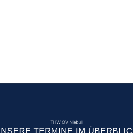
THW OV Niebüll
NSERE TERMINE IM ÜBERBLI