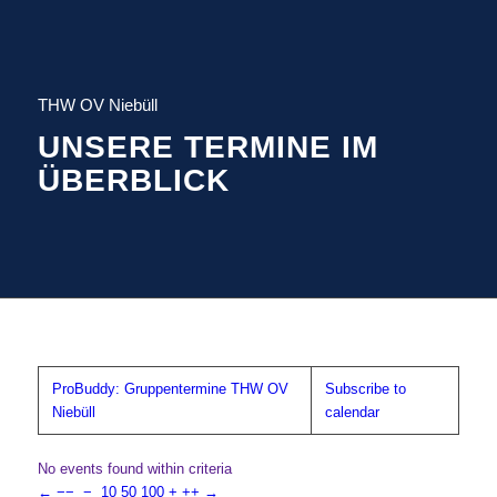
THW OV Niebüll
UNSERE TERMINE IM
ÜBERBLICK
ProBuddy: Gruppentermine THW OV
Subscribe to
Niebüll
calendar
No events found within criteria
←
−−
−
10
50
100
+
++
→