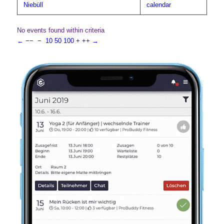
Niebüll
calendar
No events found within criteria
←
−−
−
10
50
100
+
++
→