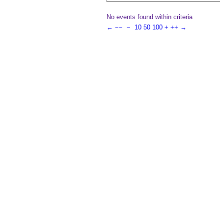
No events found within criteria
←
−−
−
10
50
100
+
++
→