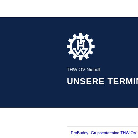
THW OV Niebüll
UNSERE TERMI
ProBuddy: Gruppentermine THW OV N