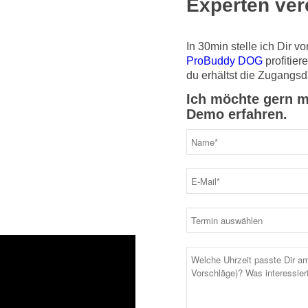
Experten ver
nden.
renz
In 30min stelle ich Dir 
ich.
ProBuddy DOG
profitie
du erhältst die Zugangs
Ich möchte gern m
 online
– per App oder
Demo erfahren.
eilnehmerbegrenzungen, Ort
 Chat hältst Du die
rledigt ProBuddy für Dich.
h. Für wenige Cent pro Tag.
Kursangebot online oder per
equemer, übersichtlicher
ne Kunden kostenlos.