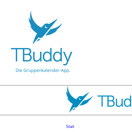
ProBuddy für Hundeschule
Start