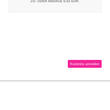
ZU- ODER ABSAGE 0,02 EUR.
KOSTENLOS TBUDDY
PREMIUM ★
30 TAGE LANG TESTEN.
SOFORT ANMELDEN.
Kostenlos anmelden