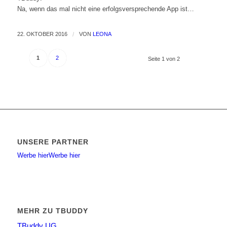
Na, wenn das mal nicht eine erfolgsversprechende App ist…
22. OKTOBER 2016
/
VON
LEONA
1
2
Seite 1 von 2
UNSERE PARTNER
Werbe hier
Werbe hier
MEHR ZU TBUDDY
TBuddy UG