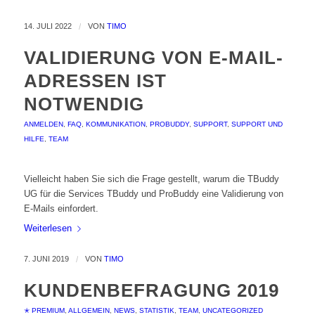
14. JULI 2022
/
VON
TIMO
VALIDIERUNG VON E-MAIL-
ADRESSEN IST
NOTWENDIG
ANMELDEN
,
FAQ
,
KOMMUNIKATION
,
PROBUDDY
,
SUPPORT
,
SUPPORT UND
HILFE
,
TEAM
Vielleicht haben Sie sich die Frage gestellt, warum die TBuddy
UG für die Services TBuddy und ProBuddy eine Validierung von
E-Mails einfordert.
Weiterlesen
7. JUNI 2019
/
VON
TIMO
KUNDENBEFRAGUNG 2019
✭ PREMIUM
,
ALLGEMEIN
,
NEWS
,
STATISTIK
,
TEAM
,
UNCATEGORIZED