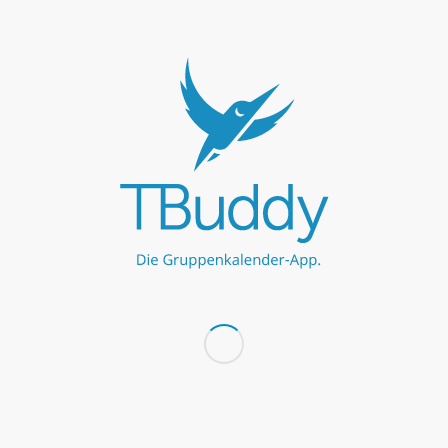
UNSERE PARTNER
Werbe hier
Werbe hier
MEHR ZU TBUDDY
TBuddy UG
ProBuddy
Blog