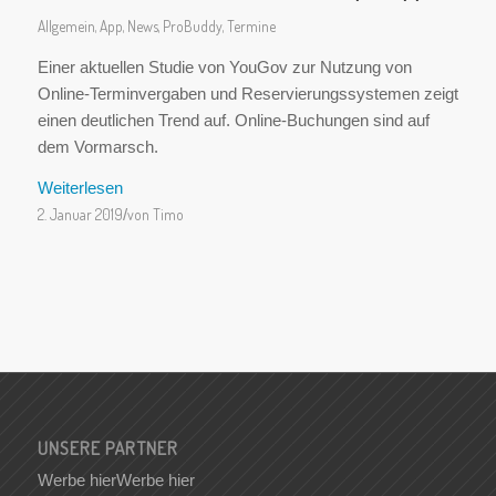
Allgemein
,
App
,
News
,
ProBuddy
,
Termine
Einer aktuellen Studie von YouGov zur Nutzung von
Online-Terminvergaben und Reservierungssystemen zeigt
einen deutlichen Trend auf. Online-Buchungen sind auf
dem Vormarsch.
Weiterlesen
2. Januar 2019
/
von
Timo
UNSERE PARTNER
Werbe hier
Werbe hier