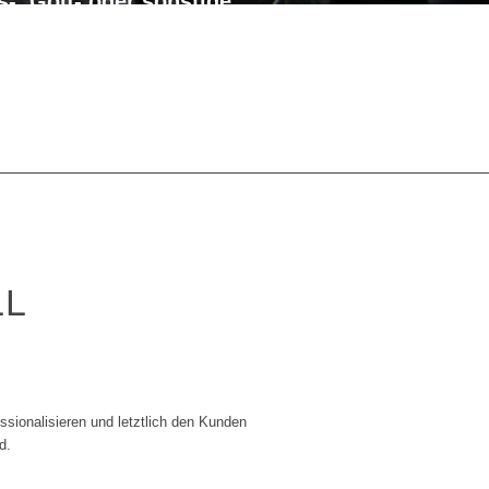
s-, Golf- oder sonstige
de- und Pferdetrainer
erheitsfirmen (Event,
)
Catering- und Event-
s Kreuz, u.v.m.
LL
sionalisieren und letztlich den Kunden
d.