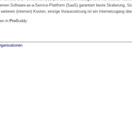
dernen Software-as-a-Service-Plattform (SaaS) garantiert beste Skalierung, Sic
 weiteren (internen) Kosten, einzige Voraussetzung ist ein Internetzugang ü
ten in
Pro
Buddy:
ganisationen