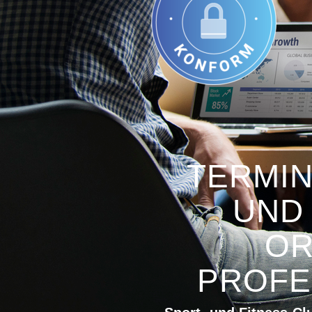
TERMIN
UND
OR
PROFE