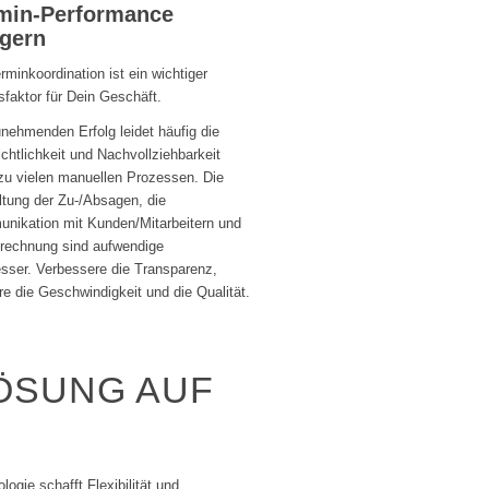
min-Performance
igern
rminkoordination ist ein wichtiger
sfaktor für Dein Geschäft.
nehmenden Erfolg leidet häufig die
chtlichkeit und Nachvollziehbarkeit
 zu vielen manuellen Prozessen. Die
ltung der Zu-/Absagen, die
nikation mit Kunden/Mitarbeitern und
brechnung sind aufwendige
esser. Verbessere die Transparenz,
re die Geschwindigkeit und die Qualität.
ÖSUNG AUF
gie schafft Flexibilität und