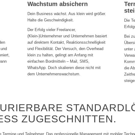
Wachstum absichern
Ter
ste
Dein Business wächst. Aus klein wird größer.
Halte die Geschwindigkeit.
Die Te
Erfolg
Der Erfolg vieler Freelancer,
(Klein-)Unternehmer und Unternehmen basiert
Bei zu
den
auf direktem Kontakt, Reaktionsschnelligkeit
Übersi
 und
und Flexibilität. Der Versuch, den Overhead
unter
niert,
klein zu halten, gelingt am Anfang mit
Verwa
Dann
einfachen Bordmitteln – Mail, SMS,
Kommu
WhatsApp. Doch skalieren diese nicht mit
die A
dem Unternehmenswachstum.
Zeitfr
steige
GURIERBARE STANDARDL
ESS ZUGESCHNITTEN.
 Termine und Teilnehmer. Das professionelle Management mit mobiler Technolo