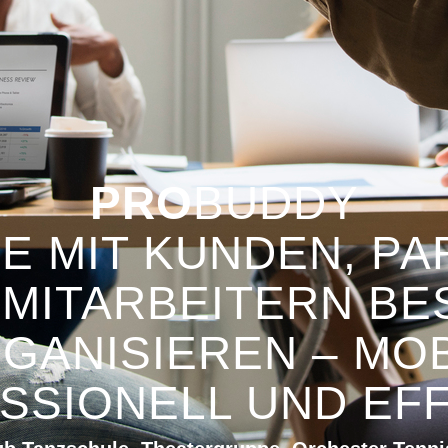
PRO
BUDDY
E MIT KUNDEN, P
 MITARBEITERN BE
GANISIEREN – MOB
SSIONELL UND EFFI