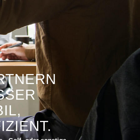
ARTNERN
SSER
IL,
ZIENT.