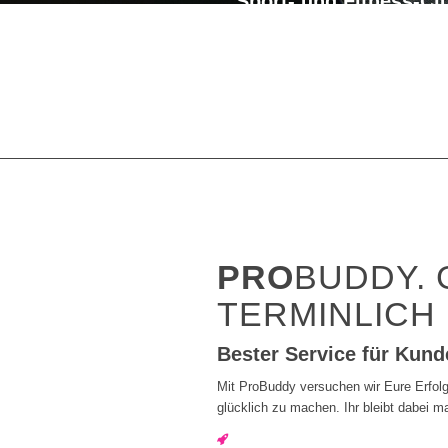
Sport- und Fitness-Cl
Sporttrainer
Yoga-Sch
Bar, Kneipe und Rest
Gebäude, etc.)
Bereit
Services
Klette
PRO
BUDDY.
TERMINLICH
Bester Service für Kund
Mit ProBuddy versuchen wir Eure Erfolg
glücklich zu machen. Ihr bleibt dabei 