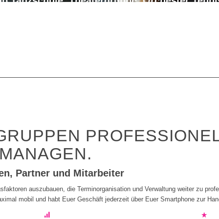
ub
Tanzschule, Theatergruppe. Orchester
Tenni
ule, Physiotherapeuten, Ernährungsberater
Hun
aurant (Schichtplan)
Berater und Coaches
Sich
schaftsdienste (Schichtplan, Studenteneinsatz
rgarten oder Paintball-Anlage
DLRG, THW, Rote
 GRUPPEN PROFESSIONE
 MANAGEN.
en, Partner und Mitarbeiter
sfaktoren auszubauen, die Terminorganisation und Verwaltung weiter zu profes
maximal mobil und habt Euer Geschäft jederzeit über Euer Smartphone zur Han