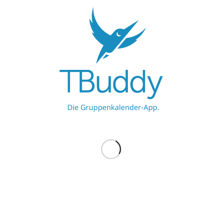
UNSERE PARTNER
Werbe hier
Werbe hier
MEHR ZU TBUDDY
TBuddy UG
ProBuddy
Blog
BELIEBTE BLOG-EINTRÄGE