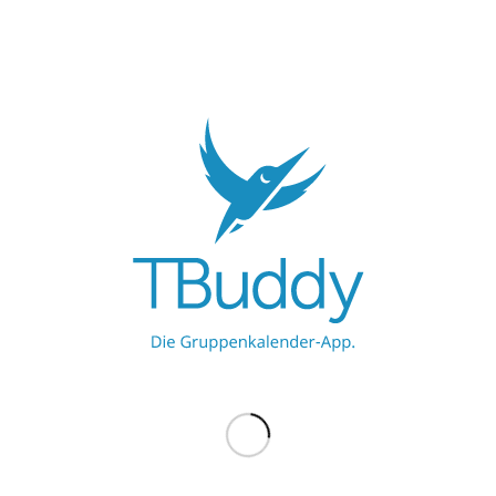
 aber spezifische Termine.
ON
TIMO