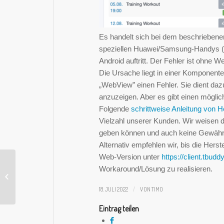
Es handelt sich bei dem beschriebene
speziellen Huawei/Samsung-Handys (nic
Android auftritt. Der Fehler ist ohne 
Die Ursache liegt in einer Komponent
„WebView” einen Fehler. Sie dient da
anzuzeigen. Aber es gibt einen mögli
Folgende
schrittweise Anleitung von H
Vielzahl unserer Kunden. Wir weisen d
geben können und auch keine Gewähr fü
Alternativ empfehlen wir, bis die Hers
Web-Version unter
https://client.tbudd
Workaround/Lösung zu realisieren.
Mehrere Gruppen anlegen und
verwalten
18. JULI 2022
/
VON
TIMO
Eintrag teilen