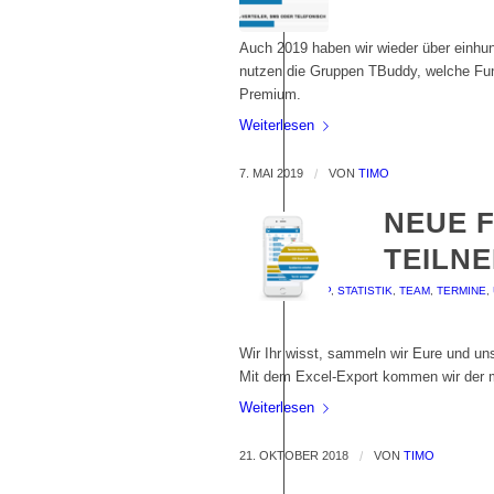
Auch 2019 haben wir wieder über einh
nutzen die Gruppen TBuddy, welche Fun
Premium.
Weiterlesen
7. MAI 2019
/
VON
TIMO
NEUE 
TEILN
✭ PREMIUM
,
APP
,
STATISTIK
,
TEAM
,
TERMINE
,
Wir Ihr wisst, sammeln wir Eure und u
Mit dem Excel-Export kommen wir der m
Weiterlesen
21. OKTOBER 2018
/
VON
TIMO