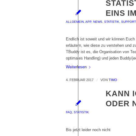
STATIS
EINS I
ALLGEMEIN
,
APP
,
NEWS
,
STATISTIK
,
SUPPORT
Endlich ist soweit und wir können Euch 
erläutern, wie diese zu verstehen und z
TBuddy ist es, die Organisation von Tea
optimales Handling) und jeden Buddy/je
Weiterlesen
4. FEBRUAR 2017
/
VON
TIMO
KANN I
ODER 
FAQ
,
STATISTIK
Bis jetzt leider noch nicht