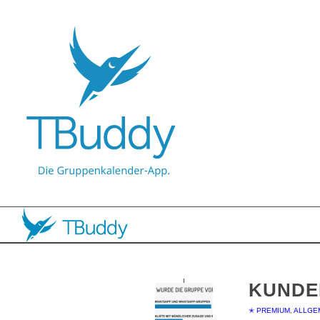
KUNDE
✭ PREMIUM
,
ALLGE