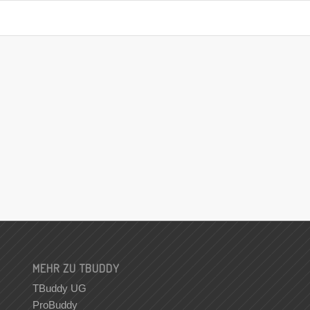
MEHR ZU TBUDDY
TBuddy UG
ProBuddy