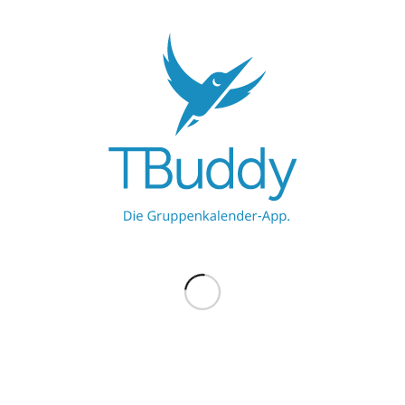
UNSERE PARTNER
Werbe hier
Werbe hier
MEHR ZU TBUDDY
TBuddy UG
ProBuddy
Blog