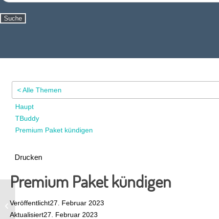
Suche
< Alle Themen
Haupt
TBuddy
Premium Paket kündigen
Drucken
Premium Paket kündigen
Premium-Paket buchen, ändern oder
Veröffentlicht
27. Februar 2023
kündigen
Aktualisiert
27. Februar 2023