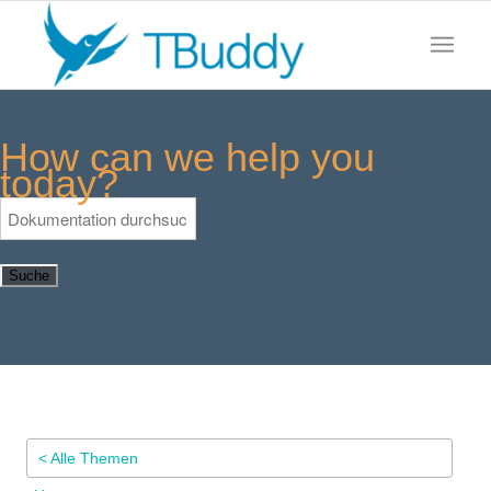
How can we help you
today?
Suche
< Alle Themen