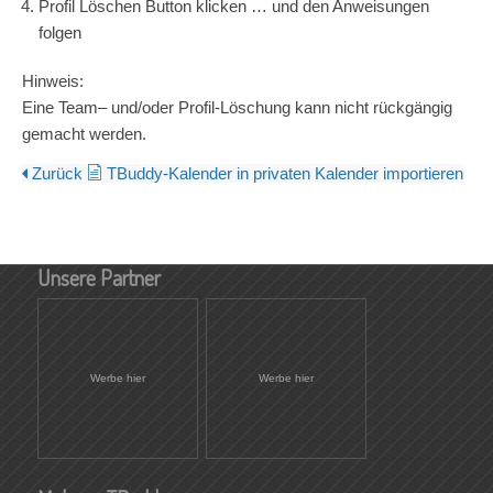
Profil
Löschen
Button klicken … und den Anweisungen
folgen
Hinweis:
Eine
Team
– und/oder Profil-Löschung kann nicht rückgängig
gemacht werden.
Zurück
TBuddy-Kalender in privaten Kalender importieren
Unsere Partner
Werbe hier
Werbe hier