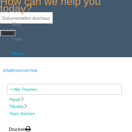
How can we help you
today?
Preise
Blog
Suche
Login
Menü
Inhaltsverzeichnis
< Alle Themen
Haupt
TBuddy
Team löschen
Drucken