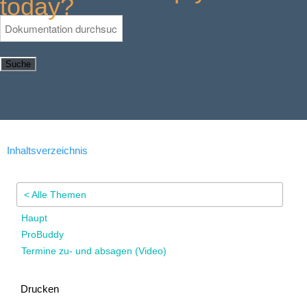
today?
Suche
Inhaltsverzeichnis
< Alle Themen
Haupt
ProBuddy
Termine zu- und absagen (Video)
Drucken