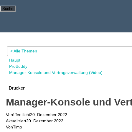
Suche
< Alle Themen
Haupt
ProBuddy
Manager-Konsole und Vertragsverwaltung (Video)
Drucken
Manager-Konsole und Vert
Veröffentlicht
20. Dezember 2022
Aktualisiert
20. Dezember 2022
Von
Timo