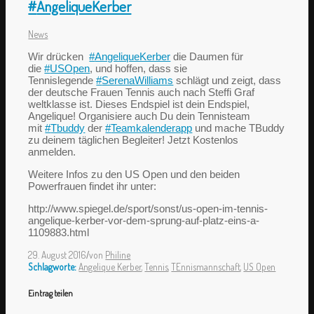
#
AngeliqueKerber
News
Wir drücken
#
AngeliqueKerber
die Daumen für
die
#
USOpen
, und hoffen, dass sie
Tennislegende
#
SerenaWilliams
schlägt und zeigt, dass
der deutsche Frauen Tennis auch nach Steffi Graf
weltklasse ist. Dieses Endspiel ist dein Endspiel,
Angelique! Organisiere auch Du dein Tennisteam
mit
#
Tbuddy
der
#
Teamkalenderapp
und mache TBuddy
zu deinem täglichen Begleiter! Jetzt Kostenlos
anmelden.
Weitere Infos zu den US Open und den beiden
Powerfrauen findet ihr unter:
http://www.spiegel.de/sport/sonst/us-open-im-tennis-
angelique-kerber-vor-dem-sprung-auf-platz-eins-a-
1109883.html
29. August 2016
/
von
Philine
Schlagworte:
Angelique Kerber
,
Tennis
,
TEnnismannschaft
,
US Open
Eintrag teilen