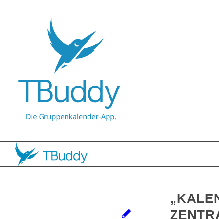
„KALE
ZENTR