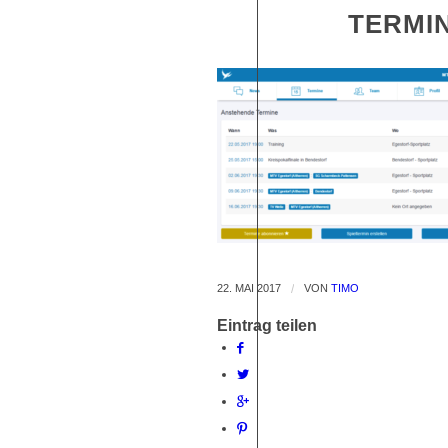
TERMI
22. MAI 2017
/
VON
TIMO
Eintrag teilen