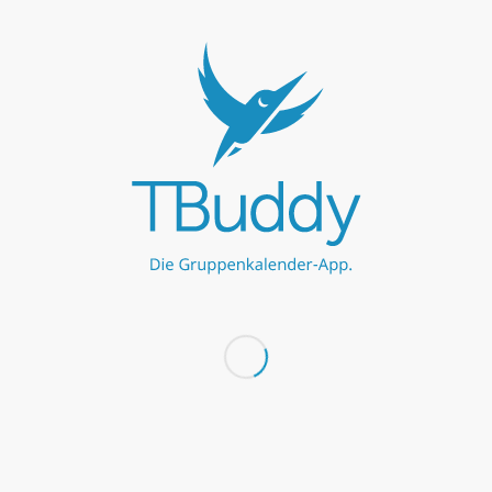
die
#
Teamkalenderapp
! TBuddy ermöglicht euch die
perfekte Übersicht über die kommenden Termine und alle
nötigen Information. Schnell, übersichtlich und von überall.
3. SEPTEMBER 2016
/
VON
PHILINE