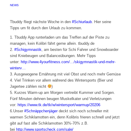
NEWS
Tbuddy fliegt nächste Woche in den
‪#‎
Schiurlaub‬
. Hier seine
Tipps um fit durch den Urlaub zu kommen.
1. Tbuddy App runterladen um das Treffen auf der Piste zu
managen, kein Kolibri fährt gerne allein. tbuddy.de
2.
‪#‎
Schigymnastik‬
, am besten für Schi Fahrer und Snowboarder
sind Kniebeugen und Balanceübungen. Mehr Tipps
unter:
http://www.4yourfitness.com/…/skigymnastik-und-mehr-
winterv…
3. Ausgewogene Ernährung mit viel Obst und noch mehr Gemüse
4. Viel Trinken vor allem während des Wintersports (Bier und
Jagertee zählen nicht
)
5. Kurzes Warm-up am Morgen vertreibt Kummer und Sorgen.
Fünf Minuten dehnen beugen Muskelkater und Verletzungen
vor:
https://www.tk.de/tk/w/wintersport/warmup/20206
6.Unser
‪#‎
Schnäppchenjäger‬
deckt sich noch schneller mit
warmen Schiklamotten ein, denn Kolibris frieren schnell und jetzt
gibt auf fast alle Schiklamotten 30%-70% z.B.
bei
http://www.sportscheck.com/sale/