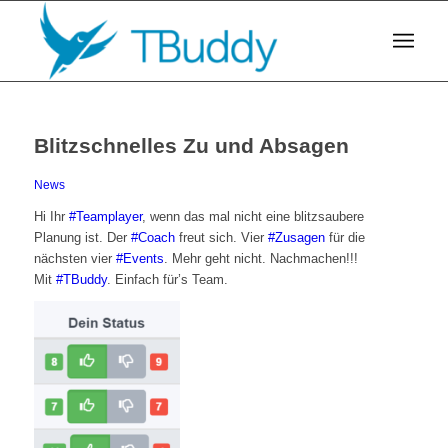
Blitzschnelles Zu und Absagen
News
Hi Ihr
‪#‎
Teamplayer‬
, wenn das mal nicht eine blitzsaubere
Planung ist. Der
‪#‎
Coach‬
freut sich. Vier
‪#‎
Zusagen‬
für die
nächsten vier
‪#‎
Events‬
. Mehr geht nicht. Nachmachen!!!
Mit
‪#‎
TBuddy‬
. Einfach für’s Team.